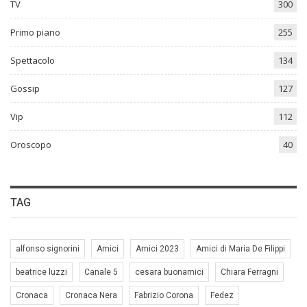
TV
300
Primo piano
255
Spettacolo
134
Gossip
127
Vip
112
Oroscopo
40
TAG
alfonso signorini
Amici
Amici 2023
Amici di Maria De Filippi
beatrice luzzi
Canale 5
cesara buonamici
Chiara Ferragni
Cronaca
Cronaca Nera
Fabrizio Corona
Fedez