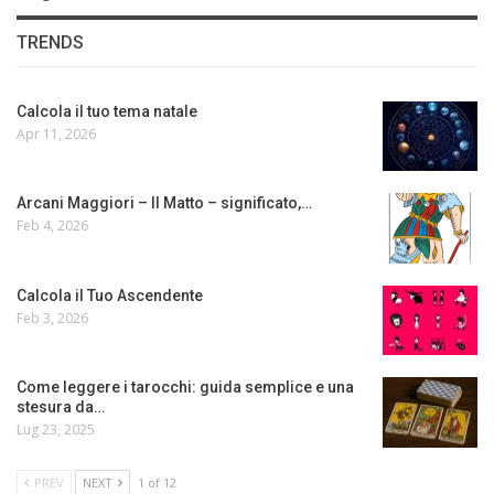
TRENDS
Calcola il tuo tema natale
Apr 11, 2026
Arcani Maggiori – Il Matto – significato,…
Feb 4, 2026
Calcola il Tuo Ascendente
Feb 3, 2026
Come leggere i tarocchi: guida semplice e una
stesura da…
Lug 23, 2025
PREV
NEXT
1 of 12