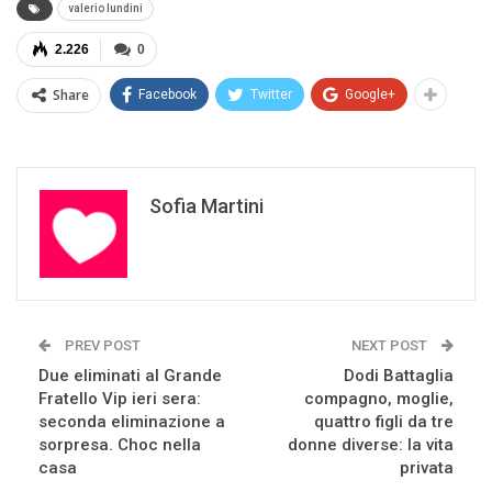
valerio lundini
2.226
0
Share
Facebook
Twitter
Google+
Sofia Martini
PREV POST
NEXT POST
Due eliminati al Grande
Dodi Battaglia
Fratello Vip ieri sera:
compagno, moglie,
seconda eliminazione a
quattro figli da tre
sorpresa. Choc nella
donne diverse: la vita
casa
privata