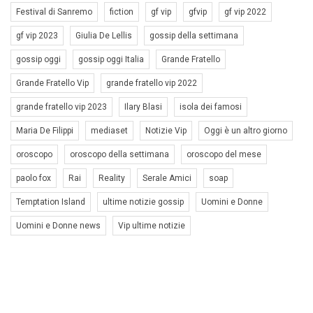
Festival di Sanremo
fiction
gf vip
gfvip
gf vip 2022
gf vip 2023
Giulia De Lellis
gossip della settimana
gossip oggi
gossip oggi Italia
Grande Fratello
Grande Fratello Vip
grande fratello vip 2022
grande fratello vip 2023
Ilary Blasi
isola dei famosi
Maria De Filippi
mediaset
Notizie Vip
Oggi è un altro giorno
oroscopo
oroscopo della settimana
oroscopo del mese
paolo fox
Rai
Reality
Serale Amici
soap
Temptation Island
ultime notizie gossip
Uomini e Donne
Uomini e Donne news
Vip ultime notizie