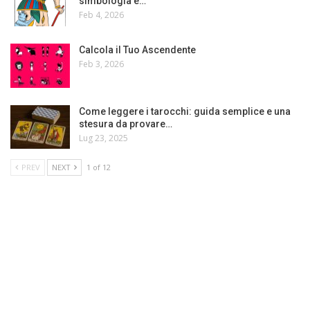
simbologia e…
Feb 4, 2026
Calcola il Tuo Ascendente
Feb 3, 2026
Come leggere i tarocchi: guida semplice e una
stesura da provare…
Lug 23, 2025
PREV
NEXT
1 of 12