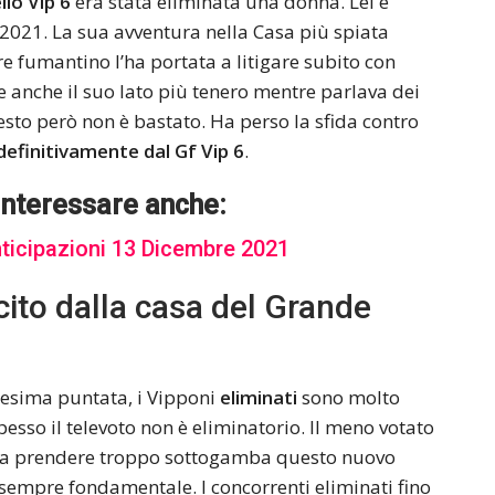
lo Vip 6
era stata eliminata una donna. Lei è
 2021. La sua avventura nella Casa più spiata
ere fumantino l’ha portata a litigare subito con
e anche il suo lato più tenero mentre parlava dei
esto però non è bastato. Ha perso la sfida contro
definitivamente dal Gf Vip 6
.
interessare anche:
nticipazioni 13 Dicembre 2021
uscito dalla casa del Grande
eiesima puntata, i Vipponi
eliminati
sono molto
esso il televoto non è eliminatorio. Il meno votato
ogna prendere troppo sottogamba questo nuovo
sempre fondamentale. I concorrenti eliminati fino