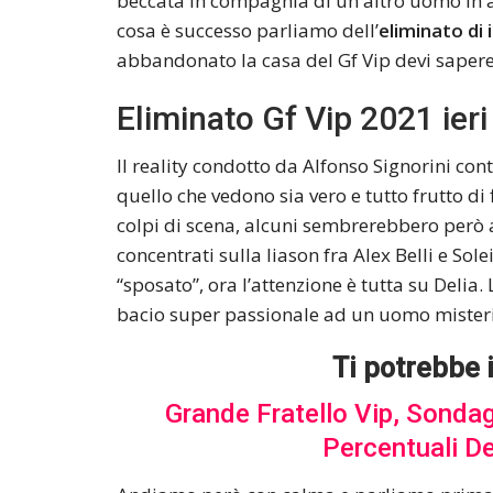
beccata in compagnia di un altro uomo in a
cosa è successo parliamo dell’
eliminato di 
abbandonato la casa del Gf Vip devi sapere
Eliminato Gf Vip 2021 ieri 
Il reality condotto da Alfonso Signorini con
quello che vedono sia vero e tutto frutto di 
colpi di scena, alcuni sembrerebbero però ar
concentrati sulla liason fra Alex Belli e So
“sposato”, ora l’attenzione è tutta su Deli
bacio super passionale ad un uomo mister
Ti potrebbe 
Grande Fratello Vip, Sondag
Percentuali D