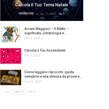
Calcola Il Tuo Tema Natale
REDAZIONE
Apr 11, 2026
0
Arcani Maggiori – Il Matto –
significato, simbologia e…
Feb 4, 2026
Calcola il Tuo Ascendente
Feb 3, 2026
Come leggere i tarocchi: guida
semplice e una stesura da provare…
Lug 23, 2025
PREV
NEXT
1 of 12