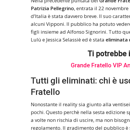
Nella precedente puntata del
Grande Fratel
Patrizia Pellegrino
, entrata il 22 novembre
d’Italia è stata davvero breve. Il suo caratt
alcuni Vipponi. Il pubblico ha potuto veder
figli insieme ad Alfonso Signorini. Tutto qu
Lulù e Jessica Selassiè ed è stata
eliminata 
Ti potrebbe 
Grande Fratello VIP A
Tutti gli eliminati: chi è 
Fratello
Nonostante il reality sia giunto alla ventis
pochi. Questo perchè nella sesta edizione sp
a volte non rischia di uscire, ma non bis
regolamento. Il gradimento del pubblico è 