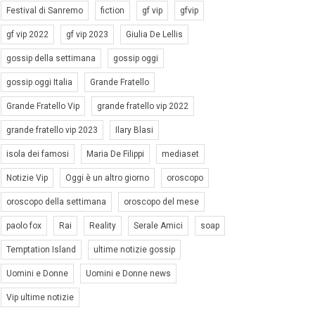
Festival di Sanremo
fiction
gf vip
gfvip
gf vip 2022
gf vip 2023
Giulia De Lellis
gossip della settimana
gossip oggi
gossip oggi Italia
Grande Fratello
Grande Fratello Vip
grande fratello vip 2022
grande fratello vip 2023
Ilary Blasi
isola dei famosi
Maria De Filippi
mediaset
Notizie Vip
Oggi è un altro giorno
oroscopo
oroscopo della settimana
oroscopo del mese
paolo fox
Rai
Reality
Serale Amici
soap
Temptation Island
ultime notizie gossip
Uomini e Donne
Uomini e Donne news
Vip ultime notizie