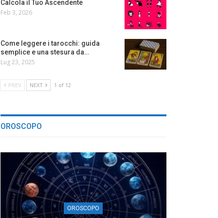
Calcola il Tuo Ascendente
Feb 3, 2026
Come leggere i tarocchi: guida
semplice e una stesura da…
Lug 23, 2025
PREV
NEXT
1 of 12
OROSCOPO
OROSCOPO