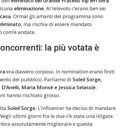
dell’
eliminato del Grande Fratello Vip ieri sera
.
alcuna
eliminazione
. Al televoto c’erano ben sei
 casa
. Ormai gli amanti del programma sono
eliminato
, ma rischia di essere mandato
co com’è andata.
oncorrenti: la più votata è
era
era davvero corposo. In nomination erano finiti
imento del pubblico. Parliamo di
Soleil Sorge,
 D’Anelli, Maria Monsè e Jessica Selassiè
.
uni hanno rischiato grosso.
lta
Soleil Sorge
. L’influencer ha deciso di mandare
 Negli ultimi giorni fra le due c’è stata una litigata
embra assolutamente migliorare e questa