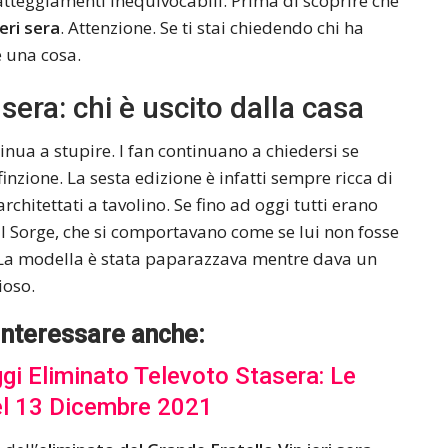
tteggiamenti inequivocabili. Prima di scoprire che
ieri sera
. Attenzione. Se ti stai chiedendo chi ha
 una cosa.
sera: chi è uscito dalla casa
tinua a stupire. I fan continuano a chiedersi se
finzione. La sesta edizione è infatti sempre ricca di
chitettati a tavolino. Se fino ad oggi tutti erano
leil Sorge, che si comportavano come se lui non fosse
a. La modella è stata paparazzava mentre dava un
ioso.
interessare anche:
gi Eliminato Televoto Stasera: Le
el 13 Dicembre 2021