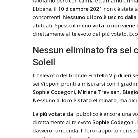
Andiamo però con calma e parliamo prima 
Ebbene, il
10 dicembre 2021
non c’è stata 
concorrenti.
Nessuno di loro è uscito dalla
abituati. Spesso
il meno votato non viene 
direttamente al televoto dal più votato. Ec
Nessun eliminato fra sei c
Soleil
Il
televoto del Grande Fratello Vip di ieri s
sei Vipponi pronti a misurarsi con il grad
Sophie Codegoni, Miriana Trevisan, Biagio
Nessuno di loro è stato eliminato
, ma alc
La
più votata
dal pubblico è ancora una vo
direttamente al televoto
Sophie Codegoni
.
davvero furibonda. Il loro rapporto non s