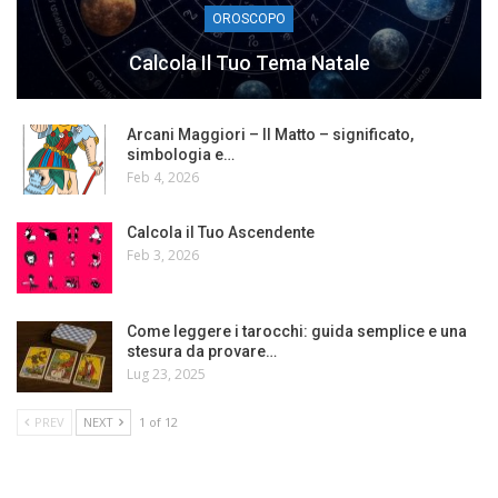
OROSCOPO
Calcola Il Tuo Tema Natale
Arcani Maggiori – Il Matto – significato,
simbologia e…
Feb 4, 2026
Calcola il Tuo Ascendente
Feb 3, 2026
Come leggere i tarocchi: guida semplice e una
stesura da provare…
Lug 23, 2025
PREV
NEXT
1 of 12