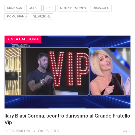
CRONACA
GOSSIP
LIBRI
NOTIZIE DAL WEB
OROSCOPO
PRIMO PIANO
SEDUZIONE
SENZA CATEGORIA
Ilary Blasi Corona: scontro durissimo al Grande Fratello
Vip
SOFIA MARTINI
Ott 26, 2018
2