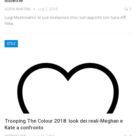
insieme
SOFIA MARTINI
Lug 2, 2018
0
Luigi Mastroianni: le sue rivelazioni choc sul rapporto con Sara Affi
Fella.
STILE
Trooping The Colour 2018: look dei reali-Meghan e
Kate a confronto