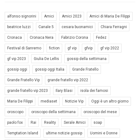
alfonso signorini
Amici
Amici 2023
Amici di Maria De Filippi
beatrice luzzi
Canale 5
cesara buonamici
Chiara Ferragni
Cronaca
Cronaca Nera
Fabrizio Corona
Fedez
Festival di Sanremo
fiction
gf vip
gfvip
gf vip 2022
gf vip 2023
Giulia De Lellis
gossip della settimana
gossip oggi
gossip oggi Italia
Grande Fratello
Grande Fratello Vip
grande fratello vip 2022
grande fratello vip 2023
Ilary Blasi
isola dei famosi
Maria De Filippi
mediaset
Notizie Vip
Oggi è un altro giorno
oroscopo
oroscopo della settimana
oroscopo del mese
paolo fox
Rai
Reality
Serale Amici
soap
Temptation Island
ultime notizie gossip
Uomini e Donne